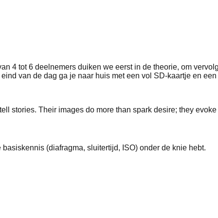
p van 4 tot 6 deelnemers duiken we eerst in de theorie, om verv
ind van de dag ga je naar huis met een vol SD-kaartje en een h
tell stories. Their images do more than spark desire; they evo
basiskennis (diafragma, sluitertijd, ISO) onder de knie hebt.