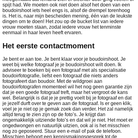
spijt had. We moeten ook niet doen alsof het doen van een
boudoirshoot iets heel engs is, alsof de drempel torenhoog
is. Het is, naar mijn bescheiden mening, één van de leukste
dingen om te doen! Het zou op de bucket list van iedere
vrouw moeten staan, zodat iedere vrouw het tenminste
eenmaal in haar leven heeft ervaren.
Het eerste contactmoment
Je bent er aan toe. Je bent klaar voor je boudoirshoot. Je
weet bij welke fotograaf je je boudoirshoot wilt doen. Ik
adviseer te boeken bij een fotograaf met als specialisatie
boudoirfotografie, liefst een fotograaf die niets anders
fotografeert dan boudoir. Met de wildgroei aan
boudoirfotografen momenteel wil het nog geen garantie zijn
dat je een goede fotograaf treft, maar het vergroot de kans
wel. Belangrijk is dat je je prettig voelt bij je fotograaf en dat
je jezelf durft over te geven aan de fotograaf. Is er geen klik,
voel je je niet op je gemak zoek dan verder. Het zal namelijk
altijd terug te zien zijn op de foto’s. Je krijgt dan
ongemakkelijk uitziende foto’s en dat wil je niet. Het moet er
ongedwongen en natuurlijk uitzien, ook al is het misschien
nog zo geposeerd. Stuur een e-mail of pak de telefoon.
Misschien behoort een kennismakingsgesprek tot de