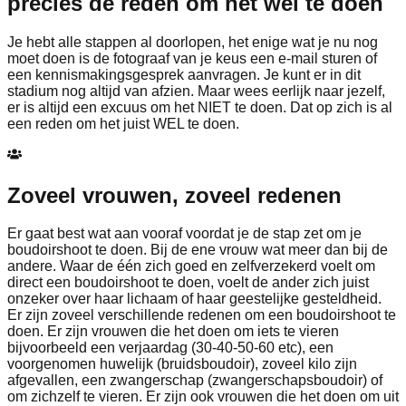
precies de reden om het wél te doen
Je hebt alle stappen al doorlopen, het enige wat je nu nog
moet doen is de fotograaf van je keus een e-mail sturen of
een kennismakingsgesprek aanvragen. Je kunt er in dit
stadium nog altijd van afzien. Maar wees eerlijk naar jezelf,
er is altijd een excuus om het NIET te doen. Dat op zich is al
een reden om het juist WEL te doen.
Zoveel vrouwen, zoveel redenen
Er gaat best wat aan vooraf voordat je de stap zet om je
boudoirshoot te doen. Bij de ene vrouw wat meer dan bij de
andere. Waar de één zich goed en zelfverzekerd voelt om
direct een boudoirshoot te doen, voelt de ander zich juist
onzeker over haar lichaam of haar geestelijke gesteldheid.
Er zijn zoveel verschillende redenen om een boudoirshoot te
doen. Er zijn vrouwen die het doen om iets te vieren
bijvoorbeeld een verjaardag (30-40-50-60 etc), een
voorgenomen huwelijk (bruidsboudoir), zoveel kilo zijn
afgevallen, een zwangerschap (zwangerschapsboudoir) of
om zichzelf te vieren. Er zijn ook vrouwen die het doen om uit