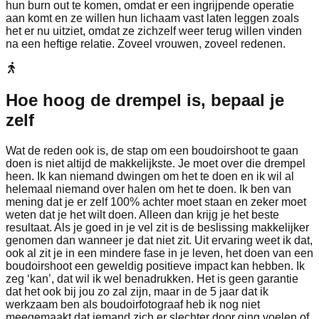
hun burn out te komen, omdat er een ingrijpende operatie
aan komt en ze willen hun lichaam vast laten leggen zoals
het er nu uitziet, omdat ze zichzelf weer terug willen vinden
na een heftige relatie. Zoveel vrouwen, zoveel redenen.
Hoe hoog de drempel is, bepaal je
zelf
Wat de reden ook is, de stap om een boudoirshoot te gaan
doen is niet altijd de makkelijkste. Je moet over die drempel
heen. Ik kan niemand dwingen om het te doen en ik wil al
helemaal niemand over halen om het te doen. Ik ben van
mening dat je er zelf 100% achter moet staan en zeker moet
weten dat je het wilt doen. Alleen dan krijg je het beste
resultaat. Als je goed in je vel zit is de beslissing makkelijker
genomen dan wanneer je dat niet zit. Uit ervaring weet ik dat,
ook al zit je in een mindere fase in je leven, het doen van een
boudoirshoot een geweldig positieve impact kan hebben. Ik
zeg ‘kan’, dat wil ik wel benadrukken. Het is geen garantie
dat het ook bij jou zo zal zijn, maar in de 5 jaar dat ik
werkzaam ben als boudoirfotograaf heb ik nog niet
meegemaakt dat iemand zich er slechter door ging voelen of