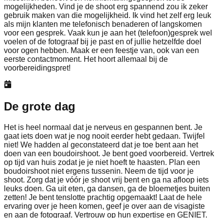
mogelijkheden. Vind je de shoot erg spannend zou ik zeker
gebruik maken van die mogelijkheid. Ik vind het zelf erg leuk
als mijn klanten me telefonisch benaderen of langskomen
voor een gesprek. Vaak kun je aan het (telefoon)gesprek wel
voelen of de fotograaf bij je past en of jullie hetzelfde doel
voor ogen hebben. Maak er een feestje van, ook van een
eerste contactmoment. Het hoort allemaal bij de
voorbereidingspret!
De grote dag
Het is heel normaal dat je nerveus en gespannen bent. Je
gaat iets doen wat je nog nooit eerder hebt gedaan. Twijfel
niet! We hadden al geconstateerd dat je toe bent aan het
doen van een boudoirshoot. Je bent goed voorbereid. Vertrek
op tijd van huis zodat je je niet hoeft te haasten. Plan een
boudoirshoot niet ergens tussenin. Neem de tijd voor je
shoot. Zorg dat je vóór je shoot vrij bent en ga na afloop iets
leuks doen. Ga uit eten, ga dansen, ga de bloemetjes buiten
zetten! Je bent tenslotte prachtig opgemaakt! Laat de hele
ervaring over je heen komen, geef je over aan de visagiste
en aan de fotograaf. Vertrouw op hun expertise en GENIET.