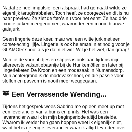
Nadat ze heel impulsief een afspraak had gemaakt wilde ze
eigenlijk terugkrabbelen. Toch heeft ze doorgezet en dit is nu
haar preview. Ze ziet de foto’s nu voor het eerst! Ze had drie
mooie jurken meegenomen, waaronder een mooie blauwe
galajurk.
Geen lingerie deze keer, maar wel een witte jurk met een
corset-achtig lijfje. Lingerie is ook helemaal niet nodig voor je
GLAMOIR shoot als je dat niet wilt. Wil je het wel, dan graag!
Mijn liefde voor bh-tjes en slipjes is ontstaan tijdens mijn
allereerste vakantiebaantje bij de Hunkemöller, en later bij
lingerieketen De Kroon en een modezaak in Numansdorp.
Mijn achtergrond is de modevakschool, en die passie voor
stoffen en pasvorm is nooit meer weggegaan.
Een Verrassende Wending...
Tijdens het gesprek wees Sabrina me op een meet-up met
een leverancier van albums en prints. Het was een
leverancier waar ik in mijn beginperiode altijd bestelde.
Waarom ik verder ben gaan hoppen weet ik eigenlijk niet,
want het is de enige leverancier waar ik altijd tevreden over